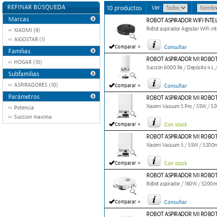
REFINAR BÚSQUEDA
Ver:
10 productos
Marcas
ROBOT ASPIRADOR WIFI INTE
Robot aspirador Aigostar WiFi inte
XIAOMI (9)
AIGOSTAR (1)
»
Comparar
Consultar
Familias
ROBOT ASPIRADOR MI ROBOT
HOGAR (10)
Succión 6000 Pa / Depósito 4 L /
Subfamilias
»
ASPIRADORES (10)
Comparar
Consultar
Parámetros
ROBOT ASPIRADOR MI ROBOT
Xiaomi Vacuum 5 Pro / 55W / 52
Potencia
Succion maxima
»
Comparar
Con stock
ROBOT ASPIRADOR MI ROBOT
Xiaomi Vacuum 5 / 55W / 5200m
»
Comparar
Con stock
ROBOT ASPIRADOR MI ROBOT
Robot aspirador / 160W / 5200mA
»
Comparar
Consultar
ROBOT ASPIRADOR MI ROBO