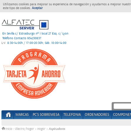
Utilizamos cookies para mejorar su experiencia de navegación y ayudarnos a mejorar nuestro
este tipo de cookies.
Aceptar
En Sevilla c/ Estrasburgo nº 1 local 27 Esq. c/ Lyon
Teléfono Contacto 954230837
L-V
8:30-14:00h / 17:00-20:30h; Sáb. 10:00-14:00
MARCAS
PC'S SOBREMESA
TELEFONIA
ORDENADORES
COMPONE
Aspiradores
Inicio
>
Electro/hogar
»
Hogar
»