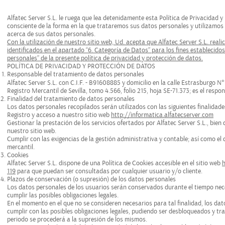
Alfatec Server S.L. le ruega que lea detenidamente esta Política de Privacidad 
consciente de la forma en la que trataremos sus datos personales y utilizamos 
acerca de sus datos personales.
Con la utilización de nuestro sitio web, Ud. acepta que Alfatec Server S.L. real
identificados en el apartado “6. Categoría de Datos” para los fines establecido
personales” de la presente política de privacidad y protección de datos.
POLÍTICA DE PRIVACIDAD Y PROTECCIÓN DE DATOS
Responsable del tratamiento de datos personales
Alfatec Server S.L. con C.I.F. - B91608885 y domicilio en la calle Estrasburgo N°1, 
Registro Mercantil de Sevilla, tomo 4.566, folio 215, hoja SE-71.373; es el resp
Finalidad del tratamiento de datos personales
Los datos personales recopilados serán utilizados con las siguientes finalidade
Registro y acceso a nuestro sitio web
http://informatica.alfatecserver.com
Gestionar la prestación de los servicios ofertados por Alfatec Server S.L., bien 
nuestro sitio web.
Cumplir con las exigencias de la gestión administrativa y contable; así como el 
mercantil.
Cookies
Alfatec Server S.L. dispone de una Política de Cookies accesible en el sitio web
h
119
para que puedan ser consultadas por cualquier usuario y/o cliente.
Plazos de conservación (o supresión) de los datos personales
Los datos personales de los usuarios serán conservados durante el tiempo nece
cumplir las posibles obligaciones legales.
En el momento en el que no se consideren necesarios para tal finalidad, los da
cumplir con las posibles obligaciones legales, pudiendo ser desbloqueados y tr
periodo se procederá a la supresión de los mismos.