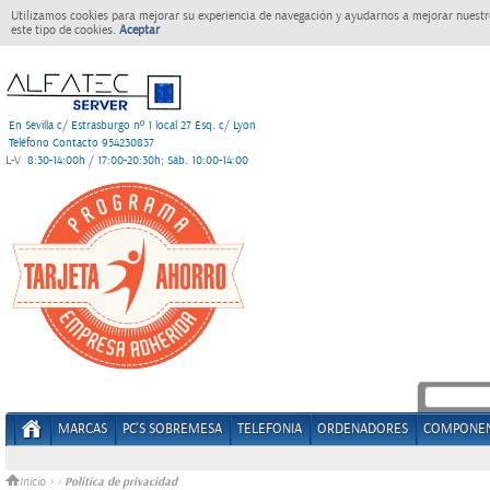
Utilizamos cookies para mejorar su experiencia de navegación y ayudarnos a mejorar nuestro
este tipo de cookies.
Aceptar
En Sevilla c/ Estrasburgo nº 1 local 27 Esq. c/ Lyon
Teléfono Contacto 954230837
L-V
8:30-14:00h / 17:00-20:30h; Sáb. 10:00-14:00
MARCAS
PC'S SOBREMESA
TELEFONIA
ORDENADORES
COMPONE
Politica de privacidad
Inicio
>
>