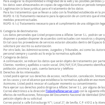
Para asegurar la disponibilidad e integridad de la web y las posibles pérdidas 
los datos sean almacenados en copias de seguridad durante un periodo tempor
Legitimación (o base jurídica) para el tratamiento de los datos
Para los tratamientos que se llevan a cabo con la finalidad establecida en la pre
RGPD: 6.1.b) Tratamiento necesario para la ejecución de un contrato que el inte
medidas precontractuales.
RGPD: 6.1.c) Tratamiento necesario para el cumplimiento de una obligación lega
Categoría de destinatarios
Los datos personales que Usted proporcione a Alfatec Server S.L. podrán ser c
disponen o puedan disponer de acuerdos contractuales con nosotros y dispong
En tal caso los proveedores de servicios estarán ubicados dentro del Espacio 
solicitará por escrito su autorización.
Por otro lado, las Administraciones, Juzgados y Tribunales, así como las Auto
personal siempre y cuando así lo exija la normativa aplicable.
Categoría de datos
A continuación, se indican los datos que serán objeto de tratamiento por parte 
Clientes: nombre y apellidos o razón social, DNI/NIF/CIF/Documento identificati
población, provincia y país, cuenta bancaria y teléfono
Derechos de los interesados
Usted podrá ejercer sus derechos de acceso, rectificación, cancelación, limitac
en los casos y con el alcance que establezca la normativa aplicable en ese mom
Asimismo, Usted podrá revocar el cualquier momento su consentimiento.
Para ejercer sus derechos podrá dirigirse a Alfatec Server S.L. por alguna de la
Correo electrónico a la dirección
f.lobo@alfatecserver.com
con la siguiente inf
efectos de notificaciones, fotocopia del Documento Nacional de Identidad (DNI)
petición objeto de su solicitud.
Correo postal a calle Estrasburgo N°1, Local 27, de Sevilla, C.P. 41012 a la Aten