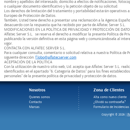
nombre y apellidos del interesado, domicilio a efectos de notificaciones, foto
o cualquier documento identificativo y la petición objeto de su solicitud.
Los derechos de limitación del tratamiento y portabilidad estarán operativos a
Europeo de Protección de Datos.
También, Usted tiene derecho a presentar una reclamación a la Agencia Españo
desacuerdo con la respuesta que ha recibido por parte de Alfatec Server S.L.
MODIFICACIONES EN LA POLÍTICA DE PRIVACIDAD Y PROTECCIÓN DE DATO
Alfatec Server S.L. se reserva el derecho a modificar la presente Política de P
publicando la versión definitiva en esta página web y comunicándosela al inte
vigor.
CONTACTA CON ALFATEC SERVER S.L.
Para cualquier consulta, comentario o solicitud relativa a nuestra Política de P
siguiente dirección:
f.lobo@alfatecserver.com
ACEPTACIÓN DE LA POLÍTICA
Con la utilización de nuestro sitio web, Ud. acepta que Alfatec Server S.L. real
identificados en el apartado “6. Categoría de Datos” para los fines establecido
personales” de la presente política de privacidad y protección de datos.
Nosotros
Zona de Clientes
Quienes somos
Alta como nuevo cliente
Contacto
¿Olvidó su contraseña?
Marcas
Formulario de Incidencias
Po
Copyright © 2026 |