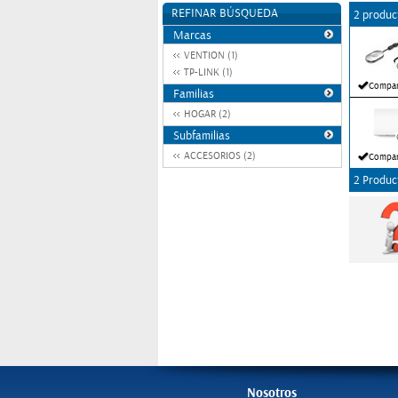
REFINAR BÚSQUEDA
2 produc
Marcas
VENTION (1)
TP-LINK (1)
Compar
Familias
HOGAR (2)
Subfamilias
ACCESORIOS (2)
Compar
2 Produc
Nosotros