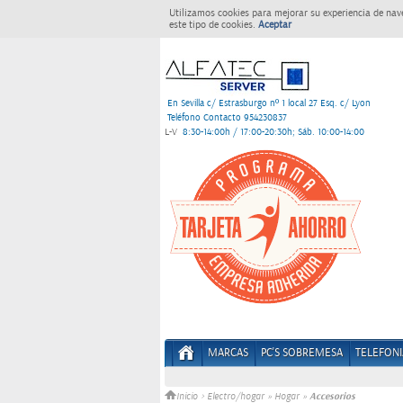
Utilizamos cookies para mejorar su experiencia de nav
este tipo de cookies.
Aceptar
En Sevilla c/ Estrasburgo nº 1 local 27 Esq. c/ Lyon
Teléfono Contacto 954230837
L-V
8:30-14:00h / 17:00-20:30h; Sáb. 10:00-14:00
MARCAS
PC'S SOBREMESA
TELEFONI
Accesorios
Inicio
>
Electro/hogar
»
Hogar
»