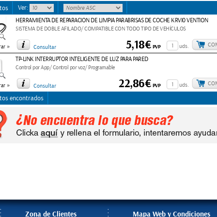
Ver:
tos
HERRAMIENTA DE REPARACION DE LIMPIA PARABRISAS DE COCHE KRVI0 VENTION
SISTEMA DE DOBLE AFILADO/ COMPATIBLE CON TODO TIPO DE VEHÍCULOS
5,18€
CO
»
uds.
PVP
ar
Consultar
TP-LINK INTERRUPTOR INTELIGENTE DE LUZ PARA PARED
Control por App/ Control por voz/ Programable
22,86€
CO
»
uds.
PVP
ar
Consultar
tos encontrados
Zona de Clientes
Mapa Web y Condiciones