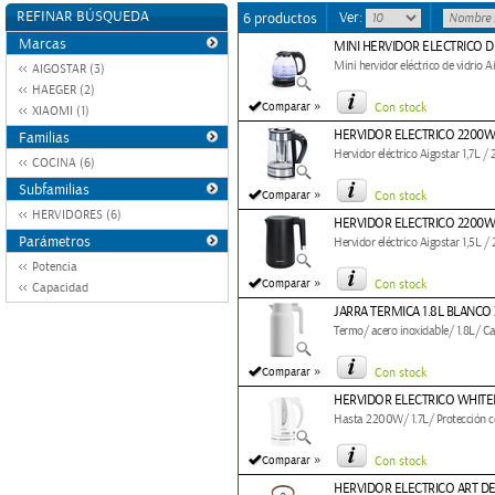
REFINAR BÚSQUEDA
Ver:
6 productos
Marcas
MINI HERVIDOR ELECTRICO D
Mini hervidor eléctrico de vidrio
AIGOSTAR (3)
HAEGER (2)
»
Comparar
Con stock
XIAOMI (1)
HERVIDOR ELECTRICO 2200W 
Familias
Hervidor eléctrico Aigostar 1,7L 
COCINA (6)
Subfamilias
»
Comparar
Con stock
HERVIDORES (6)
HERVIDOR ELECTRICO 2200W 
Parámetros
Hervidor eléctrico Aigostar 1,5L 
Potencia
»
Comparar
Con stock
Capacidad
JARRA TERMICA 1.8L BLANCO
Termo/ acero inoxidable/ 1.8L/ C
»
Comparar
Con stock
HERVIDOR ELECTRICO WHITE
Hasta 2200W/ 1.7L/ Protección c
»
Comparar
Con stock
HERVIDOR ELECTRICO ART D