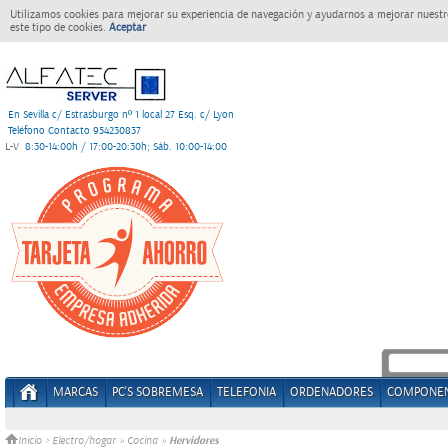
Utilizamos cookies para mejorar su experiencia de navegación y ayudarnos a mejorar nuestro
este tipo de cookies.
Aceptar
En Sevilla c/ Estrasburgo nº 1 local 27 Esq. c/ Lyon
Teléfono Contacto 954230837
L-V
8:30-14:00h / 17:00-20:30h; Sáb. 10:00-14:00
MARCAS
PC'S SOBREMESA
TELEFONIA
ORDENADORES
COMPONE
Hervidores
Inicio
>
Electro/hogar
»
Cocina
»