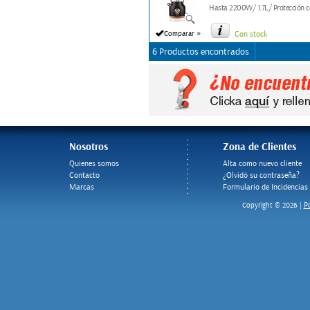
Hasta 2200W/ 1.7L/ Protección c
»
Comparar
Con stock
6 Productos encontrados
Nosotros
Zona de Clientes
Quienes somos
Alta como nuevo cliente
Contacto
¿Olvidó su contraseña?
Marcas
Formulario de Incidencias
Po
Copyright © 2026 |