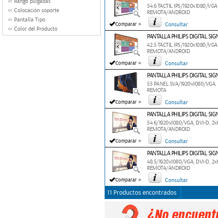
Rango pulgadas
54.6 TACTIL IPS/1920x1080/VG
Colocación soporte
REMOTA/ANDROID
Pantalla Tipo
»
Comparar
Consultar
Color del Producto
PANTALLA PHILIPS DIGITAL SIG
42.5 TACTIL IPS/1920x1080/VG
REMOTA/ANDROID
»
Comparar
Consultar
PANTALLA PHILIPS DIGITAL SI
55 PANEL SVA/1920x1080/VGA,
REMOTA
»
Comparar
Consultar
PANTALLA PHILIPS DIGITAL SI
54.6/1920x1080/VGA, DVI-D, 
REMOTA/ANDROID
»
Comparar
Consultar
PANTALLA PHILIPS DIGITAL SI
48.5/1920x1080/VGA, DVI-D, 
REMOTA/ANDROID
»
Comparar
Consultar
11 Productos encontrados