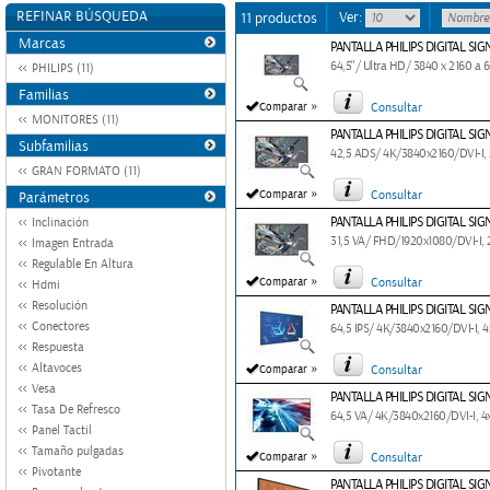
REFINAR BÚSQUEDA
Ver:
11 productos
Marcas
PANTALLA PHILIPS DIGITAL SI
64,5"/ Ultra HD/ 3840 x 2160 a 6
PHILIPS (11)
Familias
»
Comparar
Consultar
MONITORES (11)
PANTALLA PHILIPS DIGITAL SI
Subfamilias
42,5 ADS/ 4K/3840x2160/DVI-I
GRAN FORMATO (11)
»
Comparar
Consultar
Parámetros
PANTALLA PHILIPS DIGITAL SI
Inclinación
31,5 VA/ FHD/1920x1080/DVI-I
Imagen Entrada
Regulable En Altura
»
Comparar
Consultar
Hdmi
Resolución
PANTALLA PHILIPS DIGITAL SI
Conectores
64,5 IPS/ 4K/3840x2160/DVI-I, 
Respuesta
»
Altavoces
Comparar
Consultar
Vesa
PANTALLA PHILIPS DIGITAL SI
Tasa De Refresco
64,5 VA/ 4K/3840x2160/DVI-I,
Panel Tactil
Tamaño pulgadas
»
Comparar
Consultar
Pivotante
PANTALLA PHILIPS DIGITAL SIG