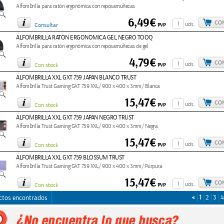
Alfombrilla para ratón ergonómica con reposamuñecas
6,49€
CO
uds.
PVP
Consultar
ALFOMBRILLA RATON ERGONOMICA GEL NEGRO TOOQ
Alfombrilla para ratón ergonómica con reposamuñecas de gel
4,79€
CO
uds.
PVP
Con stock
ALFOMBRILLA XXL GXT 759 JAPAN BLANCO TRUST
Alfombrilla Trust Gaming GXT 759 XXL/ 900 x 400 x 3mm/ Blanca
15,47€
CO
uds.
PVP
Con stock
ALFOMBRILLA XXL GXT 759 JAPAN NEGRO TRUST
Alfombrilla Trust Gaming GXT 759 XXL/ 900 x 400 x 3mm/ Negra
15,47€
CO
uds.
PVP
Con stock
ALFOMBRILLA XXL GXT 759 BLOSSUM TRUST
Alfombrilla Trust Gaming GXT 759 XXL/ 900 x 400 x 3mm/ Púrpura
15,47€
CO
uds.
PVP
Con stock
«
1
2
3
4
ctos encontrados