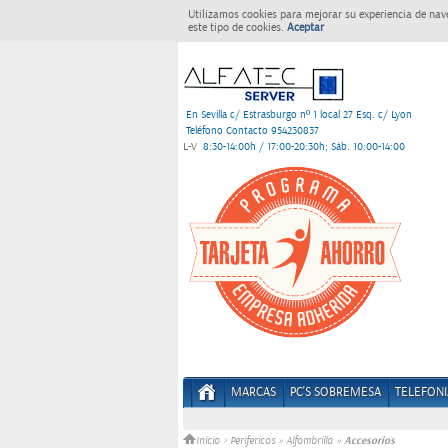
Utilizamos cookies para mejorar su experiencia de nav
este tipo de cookies.
Aceptar
En Sevilla c/ Estrasburgo nº 1 local 27 Esq. c/ Lyon
Teléfono Contacto 954230837
L-V
8:30-14:00h / 17:00-20:30h; Sáb. 10:00-14:00
MARCAS
PC'S SOBREMESA
TELEFONI
Accesorios
Inicio
>
Perifericos
»
Alfombrilla
»