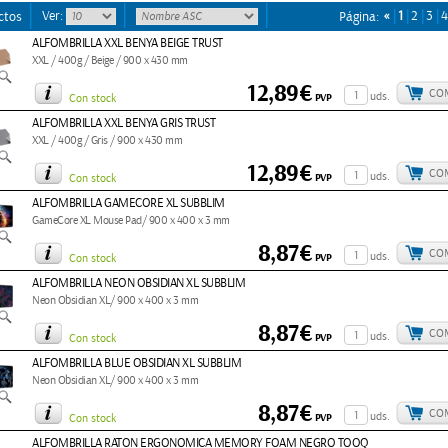
Ver:
«
1
2
3
4
ctos
Página:
ALFOMBRILLA XXL BENYA BEIGE TRUST
XXL / 400g / Beige / 900 x 430 mm
12,89€
CO
uds.
PVP
Con stock
ALFOMBRILLA XXL BENYA GRIS TRUST
XXL / 400g / Gris / 900 x 430 mm
12,89€
CO
uds.
PVP
Con stock
ALFOMBRILLA GAMECORE XL SUBBLIM
GameCore XL Mouse Pad/ 900 x 400 x 3 mm
8,87€
CO
uds.
PVP
Con stock
ALFOMBRILLA NEON OBSIDIAN XL SUBBLIM
Neon Obsidian XL/ 900 x 400 x 3 mm
8,87€
CO
uds.
PVP
Con stock
ALFOMBRILLA BLUE OBSIDIAN XL SUBBLIM
Neon Obsidian XL/ 900 x 400 x 3 mm
8,87€
CO
uds.
PVP
Con stock
ALFOMBRILLA RATON ERGONOMICA MEMORY FOAM NEGRO TOOQ