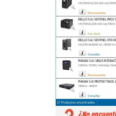
VFI/1000VA/220-240 Vac/100
Próximamente
RIELLO S.A.I. SENTINEL PRO2 
VFI/700VA/220-240 Vac/700W
Con stock
RIELLO S.A.I. SENTINEL STW 8
SAI/UPS de 8000 VA / 8000 W co
Consultar
PHASAK S.A.I. SIRIUS INTERAC
2260VA, 1320W/ 4xSchuko/ Onda
Próximamente
PHASAK S.A.I PROTEKT RACK 
3160VA - 1800W
Consultar
27 Productos encontrados