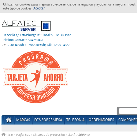
Utilizamos cookies para mejorar su experiencia de navegación y ayudarnos a mejorar nuestro
este tipo de cookies.
Aceptar
En Sevilla c/ Estrasburgo nº 1 local 27 Esq. c/ Lyon
Teléfono Contacto 954230837
L-V
8:30-14:00h / 17:00-20:30h; Sáb. 10:00-14:00
MARCAS
PC'S SOBREMESA
TELEFONIA
ORDENADORES
COMPONE
S.a.i. > 2000 va
Inicio
>
Perifericos
»
Sistemas de proteccion
»