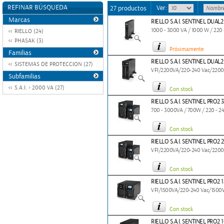
REFINAR BÚSQUEDA
Ver:
27 productos
Marcas
RIELLO S.A.I. SENTINEL DUAL
1000 - 3000 VA / 1000 W / 220 
RIELLO (24)
PHASAK (3)
Próximamente
Familias
RIELLO S.A.I. SENTINEL DUAL
SISTEMAS DE PROTECCION (27)
VFI/2200VA/220-240 Vac/220
Subfamilias
S.A.I. > 2000 VA (27)
Con stock
RIELLO S.A.I. SENTINEL PRO2 
700 - 3000VA / 700W / 220 - 2
Con stock
RIELLO S.A.I. SENTINEL PRO2 
VFI/2200VA/220-240 Vac/220
Con stock
RIELLO S.A.I. SENTINEL PRO2 
VFI/1500VA/220-240 Vac/1500
Con stock
RIELLO S.A.I. SENTINEL PRO2 