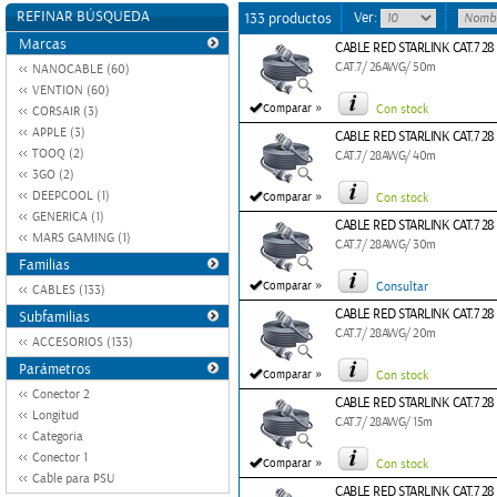
REFINAR BÚSQUEDA
Ver:
133 productos
Marcas
CABLE RED STARLINK CAT.7 2
CAT.7/ 26AWG/ 50m
NANOCABLE (60)
VENTION (60)
»
Comparar
Con stock
CORSAIR (3)
APPLE (3)
CABLE RED STARLINK CAT.7 2
TOOQ (2)
CAT.7/ 28AWG/ 40m
3GO (2)
»
DEEPCOOL (1)
Comparar
Con stock
GENERICA (1)
CABLE RED STARLINK CAT.7 2
MARS GAMING (1)
CAT.7/ 28AWG/ 30m
Familias
»
Comparar
Consultar
CABLES (133)
CABLE RED STARLINK CAT.7 2
Subfamilias
CAT.7/ 28AWG/ 20m
ACCESORIOS (133)
Parámetros
»
Comparar
Con stock
Conector 2
CABLE RED STARLINK CAT.7 28
Longitud
CAT.7/ 28AWG/ 15m
Categoria
Conector 1
»
Comparar
Con stock
Cable para PSU
CABLE RED STARLINK CAT.7 28