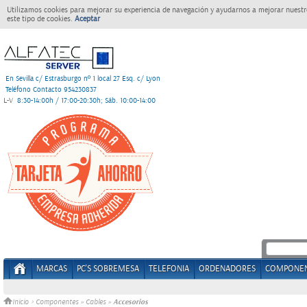
Utilizamos cookies para mejorar su experiencia de navegación y ayudarnos a mejorar nuestro
este tipo de cookies.
Aceptar
En Sevilla c/ Estrasburgo nº 1 local 27 Esq. c/ Lyon
Teléfono Contacto 954230837
L-V
8:30-14:00h / 17:00-20:30h; Sáb. 10:00-14:00
MARCAS
PC'S SOBREMESA
TELEFONIA
ORDENADORES
COMPONE
Accesorios
Inicio
>
Componentes
»
Cables
»