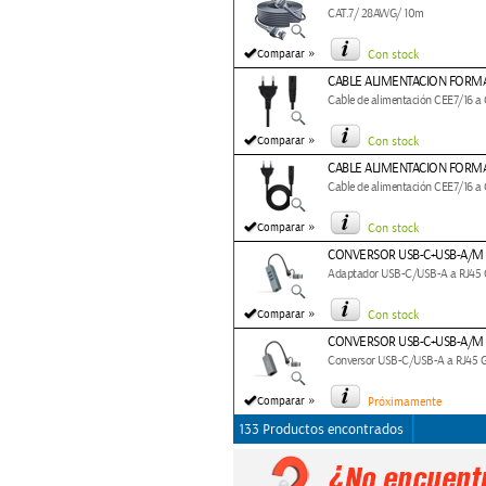
CAT.7/ 28AWG/ 10m
»
Comparar
Con stock
CABLE ALIMENTACION FORMA
Cable de alimentación CEE7/16 a 
»
Comparar
Con stock
CABLE ALIMENTACION FORMA
Cable de alimentación CEE7/16 a 
»
Comparar
Con stock
CONVERSOR USB-C+USB-A/M 3
Adaptador USB-C/USB-A a RJ45 Gi
»
Comparar
Con stock
CONVERSOR USB-C+USB-A/M 3
Conversor USB-C/USB-A a RJ45 Gi
»
Comparar
Próximamente
133 Productos encontrados