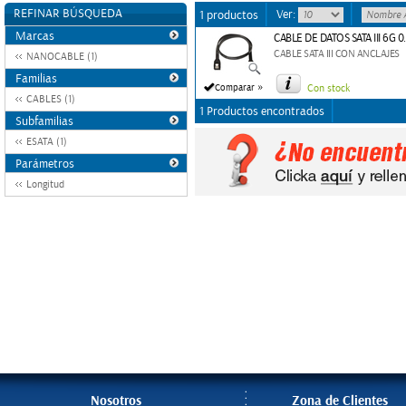
REFINAR BÚSQUEDA
Ver:
1 productos
Marcas
CABLE DE DATOS SATA III 6G
CABLE SATA III CON ANCLAJES
NANOCABLE (1)
Familias
»
Comparar
Con stock
CABLES (1)
1 Productos encontrados
Subfamilias
ESATA (1)
Parámetros
Longitud
Nosotros
Zona de Clientes