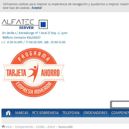
Utilizamos cookies para mejorar su experiencia de navegación y ayudarnos a mejorar nuestro
este tipo de cookies.
Aceptar
En Sevilla c/ Estrasburgo nº 1 local 27 Esq. c/ Lyon
Teléfono Contacto 954230837
L-V
8:30-14:00h / 17:00-20:30h; Sáb. 10:00-14:00
MARCAS
PC'S SOBREMESA
TELEFONIA
ORDENADORES
COMPONE
Nanocable
Inicio
>
Componentes
»
Cables
»
Esata
»