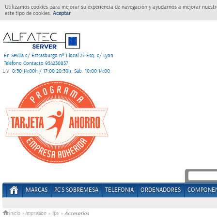
Utilizamos cookies para mejorar su experiencia de navegación y ayudarnos a mejorar nuestro
este tipo de cookies.
Aceptar
En Sevilla c/ Estrasburgo nº 1 local 27 Esq. c/ Lyon
Teléfono Contacto 954230837
L-V
8:30-14:00h / 17:00-20:30h; Sáb. 10:00-14:00
MARCAS
PC'S SOBREMESA
TELEFONIA
ORDENADORES
COMPONE
Accesorios
Inicio
>
Impresion
»
Tpv
»