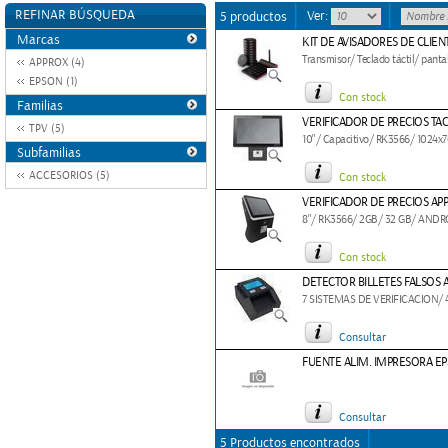
REFINAR BÚSQUEDA
Ver:
5 productos
Marcas
KIT DE AVISADORES DE CLIEN
Transmisor/ Teclado táctil/ panta
APPROX (4)
EPSON (1)
Con stock
Familias
VERIFICADOR DE PRECIOS TA
TPV (5)
10"/ Capacitivo/ RK3566/ 1024x
Subfamilias
ACCESORIOS (5)
Con stock
VERIFICADOR DE PRECIOS AP
8"/ RK3566/ 2GB/ 32 GB/ ANDROI
Con stock
DETECTOR BILLETES FALSOS 
7 SISTEMAS DE VERIFICACION/
Consultar
FUENTE ALIM. IMPRESORA E
Consultar
5 Productos encontrados