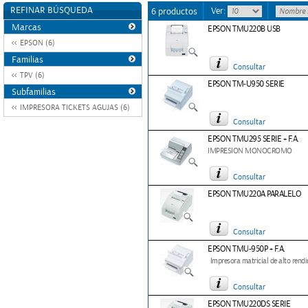
REFINAR BÚSQUEDA
Ver:
6 productos
Marcas
EPSON TMU220B USB
EPSON (6)
Familias
Consultar
TPV (6)
EPSON TM-U950 SERIE
Subfamilias
IMPRESORA TICKETS AGUJAS (6)
Consultar
EPSON TMU295 SERIE + F.A.
IMPRESION MONOCROMO
Consultar
EPSON TMU220A PARALELO
Consultar
EPSON TMU-950P + F.A.
Impresora matricial de alto rend
Consultar
EPSON TMU220DS SERIE