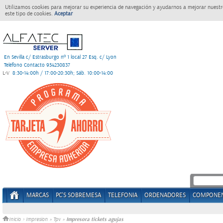
Utilizamos cookies para mejorar su experiencia de navegación y ayudarnos a mejorar nuestro
este tipo de cookies.
Aceptar
En Sevilla c/ Estrasburgo nº 1 local 27 Esq. c/ Lyon
Teléfono Contacto 954230837
L-V
8:30-14:00h / 17:00-20:30h; Sáb. 10:00-14:00
MARCAS
PC'S SOBREMESA
TELEFONIA
ORDENADORES
COMPONE
Impresora tickets agujas
Inicio
>
Impresion
»
Tpv
»