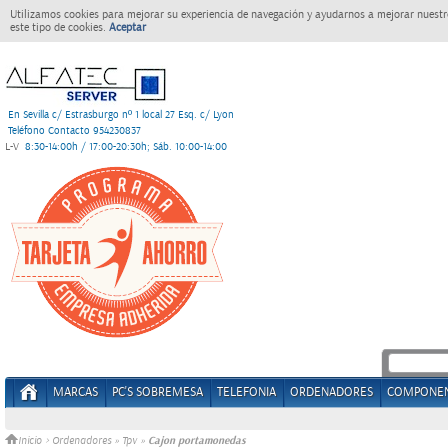
Utilizamos cookies para mejorar su experiencia de navegación y ayudarnos a mejorar nuestro
este tipo de cookies.
Aceptar
En Sevilla c/ Estrasburgo nº 1 local 27 Esq. c/ Lyon
Teléfono Contacto 954230837
L-V
8:30-14:00h / 17:00-20:30h; Sáb. 10:00-14:00
MARCAS
PC'S SOBREMESA
TELEFONIA
ORDENADORES
COMPONE
Cajon portamonedas
Inicio
>
Ordenadores
»
Tpv
»