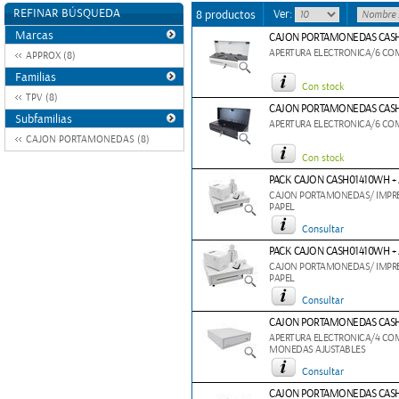
REFINAR BÚSQUEDA
Ver:
8 productos
Marcas
CAJON PORTAMONEDAS CASH0
APERTURA ELECTRONICA/6 CO
APPROX (8)
Familias
Con stock
TPV (8)
CAJON PORTAMONEDAS CASH
Subfamilias
APERTURA ELECTRONICA/6 CO
CAJON PORTAMONEDAS (8)
Con stock
PACK CAJON CASH01410WH +
CAJON PORTAMONEDAS/ IMPRE
PAPEL
Consultar
PACK CAJON CASH01410WH +
CAJON PORTAMONEDAS/ IMPRE
PAPEL
Consultar
CAJON PORTAMONEDAS CASH
APERTURA ELECTRONICA/4 CO
MONEDAS AJUSTABLES
Consultar
CAJON PORTAMONEDAS CASH