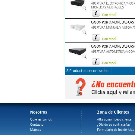
APERTURA ELECTRONICA/4 CO
MONEDAS AJUSTABLES
Con stock
CAJON PORTAMONEDAS CASH
APERTURA MANUAL Y AUTOMAT
Con stock
CAJON PORTAMONEDAS CASH
APERTURA AUTOMATICA/4 COM
Con stock
8 Productos encontrados
Nosotros
Zona de Clientes
Quienes somos
Alta como nuevo cliente
Contacto
¿Olvidó su contraseña?
Marcas
Formulario de Incidencias