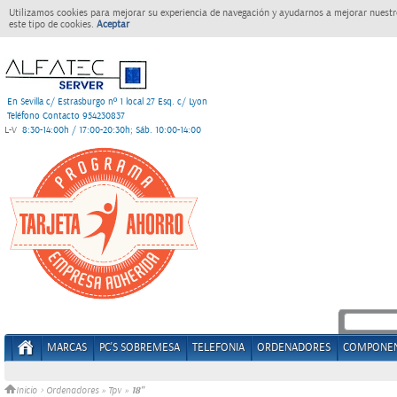
Utilizamos cookies para mejorar su experiencia de navegación y ayudarnos a mejorar nuestro
este tipo de cookies.
Aceptar
En Sevilla c/ Estrasburgo nº 1 local 27 Esq. c/ Lyon
Teléfono Contacto 954230837
L-V
8:30-14:00h / 17:00-20:30h; Sáb. 10:00-14:00
MARCAS
PC'S SOBREMESA
TELEFONIA
ORDENADORES
COMPONE
18"
Inicio
>
Ordenadores
»
Tpv
»