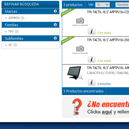
REFINAR BÚSQUEDA
Ver:
3 productos
Marcas
TPV TACTIL 18.5'' APPTPV18+i7
APPROX (3)
Familias
TPV (3)
Con stock
Subfamilias
TPV TACTIL 18.5'' APPTPV18+2
18" (3)
Con stock
TPV TACTIL 18.5'' APPTPV18+ A
CAPACITIVO/ i3-8130/ 1366x768
Consultar
3 Productos encontrados