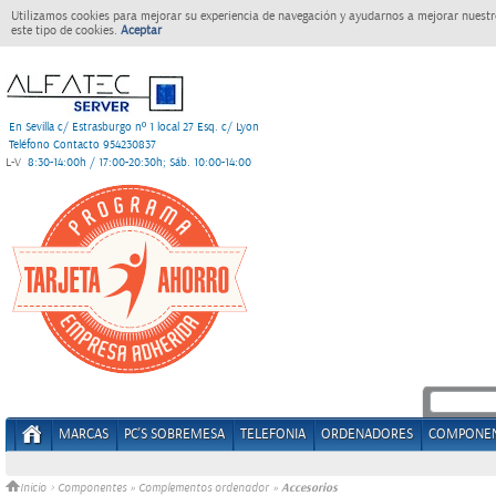
Utilizamos cookies para mejorar su experiencia de navegación y ayudarnos a mejorar nuestro
este tipo de cookies.
Aceptar
En Sevilla c/ Estrasburgo nº 1 local 27 Esq. c/ Lyon
Teléfono Contacto 954230837
L-V
8:30-14:00h / 17:00-20:30h; Sáb. 10:00-14:00
MARCAS
PC'S SOBREMESA
TELEFONIA
ORDENADORES
COMPONE
Accesorios
Inicio
>
Componentes
»
Complementos ordenador
»