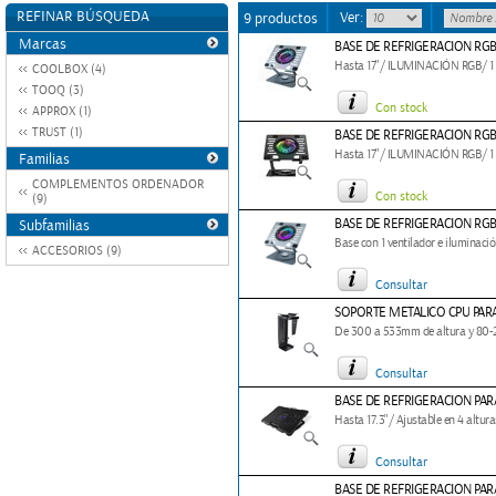
REFINAR BÚSQUEDA
Ver:
9 productos
Marcas
BASE DE REFRIGERACION RGB 
Hasta 17"/ ILUMINACIÓN RGB/ 
COOLBOX (4)
TOOQ (3)
Con stock
APPROX (1)
TRUST (1)
BASE DE REFRIGERACION RGB
Hasta 17"/ ILUMINACIÓN RGB/ 
Familias
COMPLEMENTOS ORDENADOR
Con stock
(9)
BASE DE REFRIGERACION RGB
Subfamilias
Base con 1 ventilador e iluminació
ACCESORIOS (9)
Consultar
SOPORTE METALICO CPU PAR
De 300 a 533mm de altura y 80-
Consultar
BASE DE REFRIGERACION PAR
Hasta 17.3"/ Ajustable en 4 altur
Consultar
BASE DE REFRIGERACION PAR