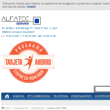
Utilizamos cookies para mejorar su experiencia de navegación y ayudarnos a mejorar nuestro
este tipo de cookies.
Aceptar
En Sevilla c/ Estrasburgo nº 1 local 27 Esq. c/ Lyon
Teléfono Contacto 954230837
L-V
8:30-14:00h / 17:00-20:30h; Sáb. 10:00-14:00
MARCAS
PC'S SOBREMESA
TELEFONIA
ORDENADORES
COMPONE
Socket intel 1700
Inicio
>
Componentes
»
Ventiladores
»