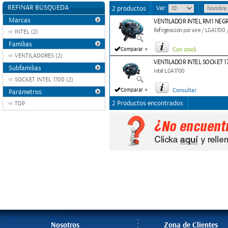
REFINAR BÚSQUEDA
Ver:
2 productos
Marcas
VENTILADOR INTEL RM1 NEG
Refrigeración por aire / LGA17
INTEL (2)
Familias
»
Comparar
Con stock
VENTILADORES (2)
VENTILADOR INTEL SOCKET 1
Subfamilias
Intel LGA1700
SOCKET INTEL 1700 (2)
»
Comparar
Consultar
Parámetros
2 Productos encontrados
TDP
Nosotros
Zona de Clientes