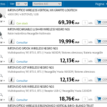
Ver:
ctos
Página:
RATON OPTICO WIRELESS VERTICAL MX GRAFITO LOGITECH
4000 DPI/ 4 BOTONES/ USB
69,39€
»
ar
CO
uds.
PVP
Con stock
RATON RECARGABLE LUSH-RB WIRELESS NEGRO NGS
Ratón Inalámbrico Recargable Multimodo
19,99€
CO
»
uds.
PVP
ar
Consultar
RATON EVO SPOOK WIRELESS NEGRO NGS
Multidispositivo/ RF, BT5.0, BT5.1/ Hasta 1600DPI/ Botones silenciosos/ Batería recargable
12,13€
CO
»
uds.
PVP
ar
Consultar
RATON EVO JOT WIRELESS NEGRO NGS
Multidispositivo/ RF, BT5.0, BT5.1/ Recargable/ Hasta 1600DPI/ Botones silenciosos
12,13€
CO
»
uds.
PVP
ar
Consultar
RATON EVO MIX WIRELESS NEGRO NGS
Multidispositivo/ RF, BT5.0, BT5.1/ Receptor USB-C/ Recargable/ Hasta 3200DPI
18,76€
CO
»
uds.
PVP
ar
Consultar
RATON OPTICO WIRELESS ERGONOMICO VERTICAL BAYO+ BLANCO TRUST