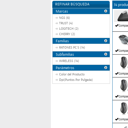
REFINAR BÚSQUEDA
14 produ
Marcas
NGS (6)
TRUST (4)
Compar
LOGITECH (2)
CHERRY (2)
Familias
RATONES PC´S (14)
Compar
Subfamilias
WIRELESS (14)
Parámetros
Compar
Color del Producto
Dpi(Puntos Por Pulgada)
Compar
Compar