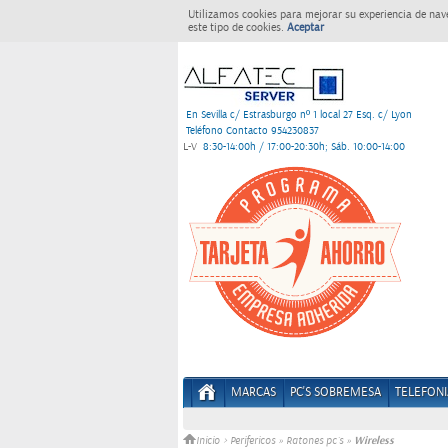
Utilizamos cookies para mejorar su experiencia de nav
este tipo de cookies.
Aceptar
En Sevilla c/ Estrasburgo nº 1 local 27 Esq. c/ Lyon
Teléfono Contacto 954230837
L-V
8:30-14:00h / 17:00-20:30h; Sáb. 10:00-14:00
MARCAS
PC'S SOBREMESA
TELEFONI
Wireless
Inicio
>
Perifericos
»
Ratones pc´s
»