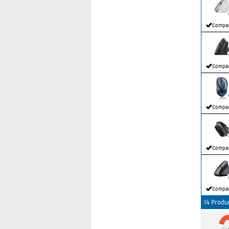
Compar
Compar
Compar
Compar
Compar
14 Produ