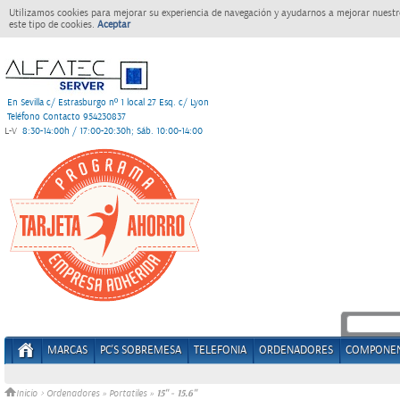
Utilizamos cookies para mejorar su experiencia de navegación y ayudarnos a mejorar nuestro
este tipo de cookies.
Aceptar
En Sevilla c/ Estrasburgo nº 1 local 27 Esq. c/ Lyon
Teléfono Contacto 954230837
L-V
8:30-14:00h / 17:00-20:30h; Sáb. 10:00-14:00
MARCAS
PC'S SOBREMESA
TELEFONIA
ORDENADORES
COMPONE
15" - 15.6"
Inicio
>
Ordenadores
»
Portatiles
»