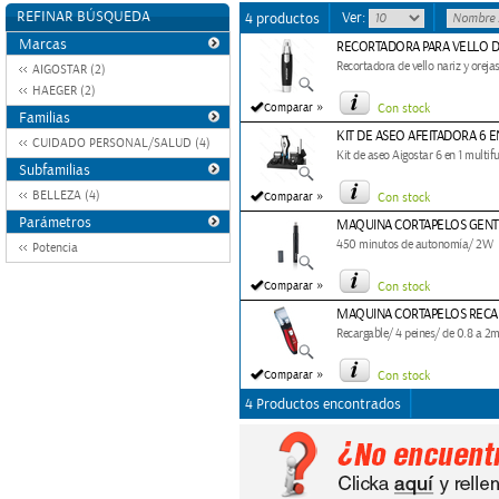
REFINAR BÚSQUEDA
Ver:
4 productos
Marcas
RECORTADORA PARA VELLO D
Recortadora de vello nariz y oreja
AIGOSTAR (2)
HAEGER (2)
»
Comparar
Con stock
Familias
KIT DE ASEO AFEITADORA 6 
CUIDADO PERSONAL/SALUD (4)
Kit de aseo Aigostar 6 en 1 multif
Subfamilias
»
BELLEZA (4)
Comparar
Con stock
Parámetros
MAQUINA CORTAPELOS GENT
450 minutos de autonomía/ 2W
Potencia
»
Comparar
Con stock
MAQUINA CORTAPELOS RECA
Recargable/ 4 peines/ de 0.8 a 2
»
Comparar
Con stock
4 Productos encontrados