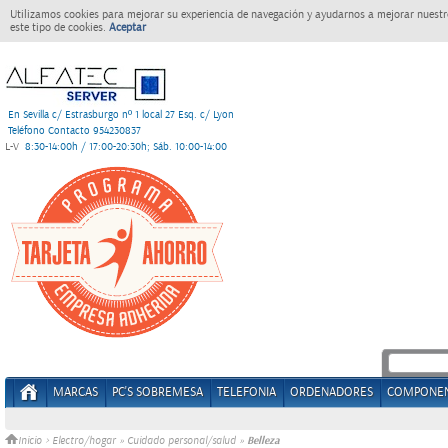
Utilizamos cookies para mejorar su experiencia de navegación y ayudarnos a mejorar nuestro
este tipo de cookies.
Aceptar
En Sevilla c/ Estrasburgo nº 1 local 27 Esq. c/ Lyon
Teléfono Contacto 954230837
L-V
8:30-14:00h / 17:00-20:30h; Sáb. 10:00-14:00
MARCAS
PC'S SOBREMESA
TELEFONIA
ORDENADORES
COMPONE
Belleza
Inicio
>
Electro/hogar
»
Cuidado personal/salud
»