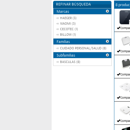
REFINAR BÚSQUEDA
8 produc
Marcas
HAEGER (3)
XIAOMI (3)
Compar
CECOTEC (1)
BILLOW (1)
Familias
CUIDADO PERSONAL/SALUD (8)
Compar
Subfamilias
BASCULAS (8)
Compar
Compar
Compar