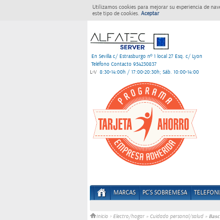
Utilizamos cookies para mejorar su experiencia de nav
este tipo de cookies.
Aceptar
En Sevilla c/ Estrasburgo nº 1 local 27 Esq. c/ Lyon
Teléfono Contacto 954230837
L-V
8:30-14:00h / 17:00-20:30h; Sáb. 10:00-14:00
MARCAS
PC'S SOBREMESA
TELEFONI
Basc
Inicio
>
Electro/hogar
»
Cuidado personal/salud
»