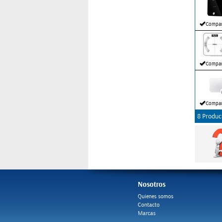
Compar
Compar
Compar
8 Produc
Nosotros
Quienes somos
Contacto
Marcas