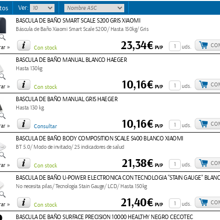
Ver:
tos
BASCULA DE BAÑO SMART SCALE S200 GRIS XIAOMI
Báscula de Baño Xiaomi Smart Scale S200/ Hasta 150kg/ Gris
23,34€
CO
»
uds.
PVP
ar
Con stock
BASCULA DE BAÑO MANUAL BLANCO HAEGER
Hasta 130kg
10,16€
CO
»
uds.
PVP
ar
Con stock
BASCULA DE BAÑO MANUAL GRIS HAEGER
Hasta 130 kg.
10,16€
CO
»
uds.
PVP
ar
Consultar
BASCULA DE BAÑO BODY COMPOSITION SCALE S400 BLANCO XIAOMI
BT 5.0/ Modo de invitado/ 25 indicadores de salud
21,38€
CO
»
uds.
PVP
ar
Con stock
BASCULA DE BAÑO U-POWER ELECTRONICA CON TECNOLOGIA "STAIN GAUGE" BLAN
No necesita pilas/ Tecnología Stain Gauge/ LCD/ Hasta 150kg
21,40€
CO
»
uds.
PVP
ar
Con stock
BASCULA DE BAÑO SURFACE PRECISION 10000 HEALTHY NEGRO CECOTEC