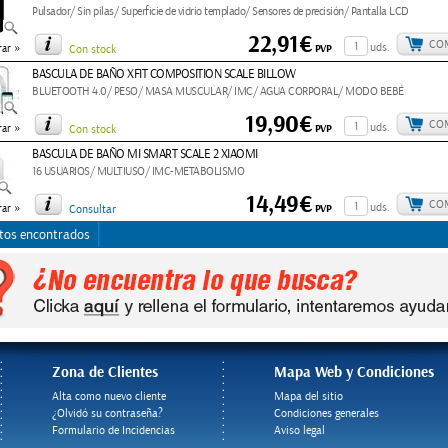
Pulsador/ Sin pilas/ Superficie de vidrio templado/ Sensores de precisión/ Pantalla LCD
22,91€
CO
»
uds.
PVP
ar
Con stock
BASCULA DE BAÑO XFIT COMPOSITION SCALE BILLOW
BLUETOOTH 4.0/ PESO/ MASA MUSCULAR/ IMC/ AGUA CORPORAL/ MODO BEBÉ
19,90€
CO
»
uds.
PVP
ar
Con stock
BASCULA DE BAÑO MI SMART SCALE 2 XIAOMI
16 USUARIOS/ MULTIUSO/ IMC-METABOLISMO
14,49€
CO
»
uds.
PVP
ar
Consultar
tos encontrados
Zona de Clientes
Mapa Web y Condiciones
Alta como nuevo cliente
Mapa del sitio
¿Olvidó su contraseña?
Condiciones generales
Formulario de Incidencias
Aviso legal