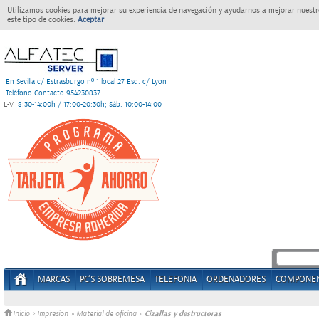
Utilizamos cookies para mejorar su experiencia de navegación y ayudarnos a mejorar nuestro
este tipo de cookies.
Aceptar
En Sevilla c/ Estrasburgo nº 1 local 27 Esq. c/ Lyon
Teléfono Contacto 954230837
L-V
8:30-14:00h / 17:00-20:30h; Sáb. 10:00-14:00
MARCAS
PC'S SOBREMESA
TELEFONIA
ORDENADORES
COMPONE
Cizallas y destructoras
Inicio
>
Impresion
»
Material de oficina
»