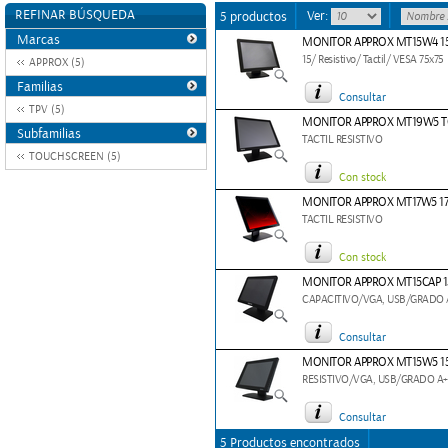
REFINAR BÚSQUEDA
Ver:
5 productos
Marcas
MONITOR APPROX MT15W4 15
15/ Resistivo/ Tactil/ VESA 75x75
APPROX (5)
Familias
Consultar
TPV (5)
MONITOR APPROX MT19W5 
Subfamilias
TACTIL RESISTIVO
TOUCHSCREEN (5)
Con stock
MONITOR APPROX MT17W5 17
TACTIL RESISTIVO
Con stock
MONITOR APPROX MT15CAP 1
CAPACITIVO/VGA, USB/GRADO 
Consultar
MONITOR APPROX MT15W5 15
RESISTIVO/VGA, USB/GRADO A+
Consultar
5 Productos encontrados