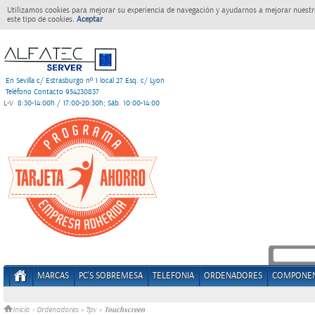
Utilizamos cookies para mejorar su experiencia de navegación y ayudarnos a mejorar nuestro
este tipo de cookies.
Aceptar
En Sevilla c/ Estrasburgo nº 1 local 27 Esq. c/ Lyon
Teléfono Contacto 954230837
L-V
8:30-14:00h / 17:00-20:30h; Sáb. 10:00-14:00
MARCAS
PC'S SOBREMESA
TELEFONIA
ORDENADORES
COMPONE
Touchscreen
Inicio
>
Ordenadores
»
Tpv
»