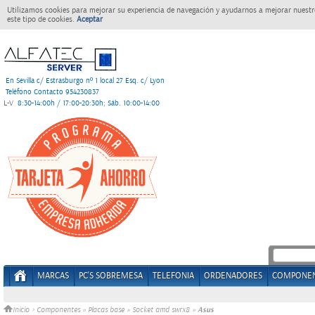
Utilizamos cookies para mejorar su experiencia de navegación y ayudarnos a mejorar nuestro
este tipo de cookies.
Aceptar
En Sevilla c/ Estrasburgo nº 1 local 27 Esq. c/ Lyon
Teléfono Contacto 954230837
L-V
8:30-14:00h / 17:00-20:30h; Sáb. 10:00-14:00
MARCAS
PC'S SOBREMESA
TELEFONIA
ORDENADORES
COMPONE
Asus
Inicio
>
Componentes
»
Placas base
»
Socket amd swrx8
»