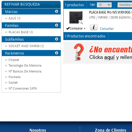
REFINAR BÚSQUEDA
Ver:
1 productos
Marcas
PLACA BASE Pro WS WRX90E-
sTR5 / WRX90 / DDR5 8xDIMM / 
ASUS (1)
Familias
»
Comparar
Consultar
PLACAS BASE (1)
1 Productos encontrados
Subfamilias
SOCKET AMD SWRX8 (1)
Parámetros
Chipset
Tecnologia De Memoria
Nº Bancos De Memoria
Formato
Socket
Nº Conexiones SATA
Nosotros
Zona de Clientes